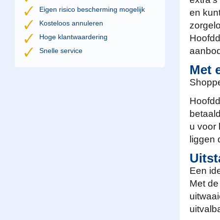
Eigen risico bescherming mogelijk
en kunt
Kosteloos annuleren
zorgelo
Hoge klantwaardering
Hoofdd
aanbod
Snelle service
Met 
Shoppe
Hoofddo
betaal
u voor 
liggen
Uitst
Een id
Met de 
uitwaa
uitvalb