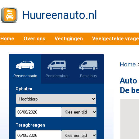
Huureenauto.nl
Home
Over ons
Vestigingen
Veelgestelde vrag
Home
Personenauto
Personenbus
Bestelbus
Auto
De be
Ophalen
Terugbrengen