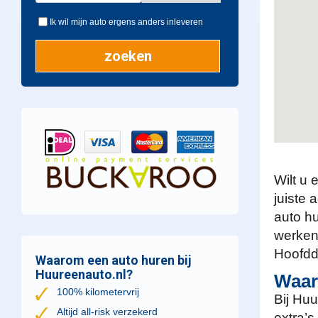
Ik wil mijn auto ergens anders inleveren
Wilt u 
juiste 
auto hu
werken
Hoofddo
Waarom een auto huren bij
Huureenauto.nl?
Waar
100% kilometervrij
Bij Huu
Altijd all-risk verzekerd
extra’s