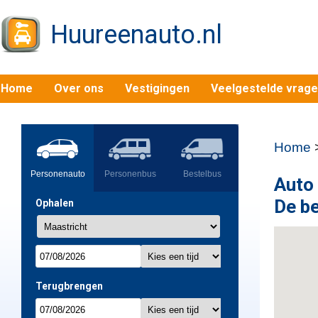
Huureenauto.nl
Home
Over ons
Vestigingen
Veelgestelde vrag
Home
Personenauto
Personenbus
Bestelbus
Auto 
De be
Ophalen
Terugbrengen