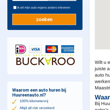
Ik wil mijn auto ergens anders inleveren
Wilt u 
juiste 
auto hu
werken
Maastri
Waarom een auto huren bij
Huureenauto.nl?
Waar
100% kilometervrij
Bij Huu
Altijd all-risk verzekerd
extra’s