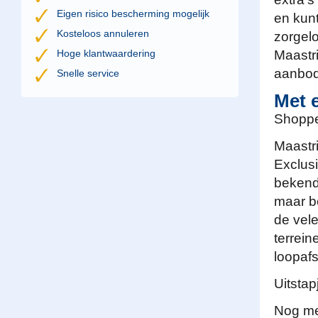
Eigen risico bescherming mogelijk
en kunt
Kosteloos annuleren
zorgelo
Hoge klantwaardering
Maastri
aanbod
Snelle service
Met 
Shoppe
Maastr
Exclusi
bekende
maar b
de vel
terrein
loopafs
Uitstap
Nog me