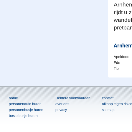
Arnhem
rijdt u
wandeli
pretpa
Arnhe
Apeldoorn
Ede
Tiel
home
Heldere voorwaarden
contact
personenauto huren
over ons
afkoop eigen risic
personenbusje huren
privacy
sitemap
bestelbusje huren