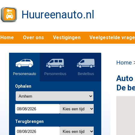
Huureenauto.nl
Home
Over ons
Vestigingen
Veelgestelde vrag
Home
Personenauto
Personenbus
Bestelbus
Auto
De be
Ophalen
Terugbrengen