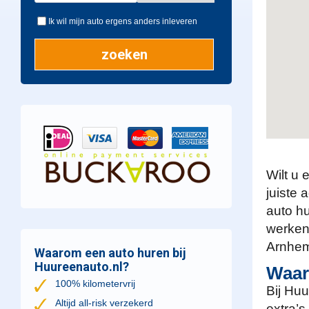
Ik wil mijn auto ergens anders inleveren
Wilt u 
juiste 
auto hu
werken
Arnhem,
Waarom een auto huren bij
Huureenauto.nl?
Waar
100% kilometervrij
Bij Huu
Altijd all-risk verzekerd
extra’s