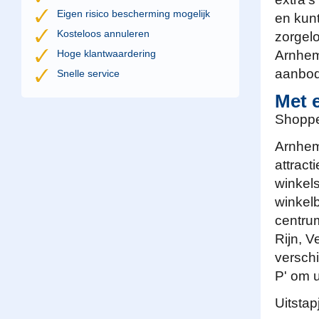
Eigen risico bescherming mogelijk
en kunt
Kosteloos annuleren
zorgelo
Hoge klantwaardering
Arnhem
aanbod
Snelle service
Met 
Shoppe
Arnhem 
attract
winkel
winkelb
centru
Rijn, V
versch
P' om 
Uitstap